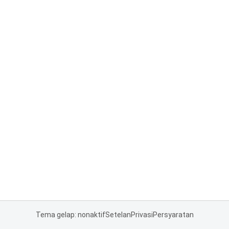
Tema gelap: nonaktif
Setelan
Privasi
Persyaratan