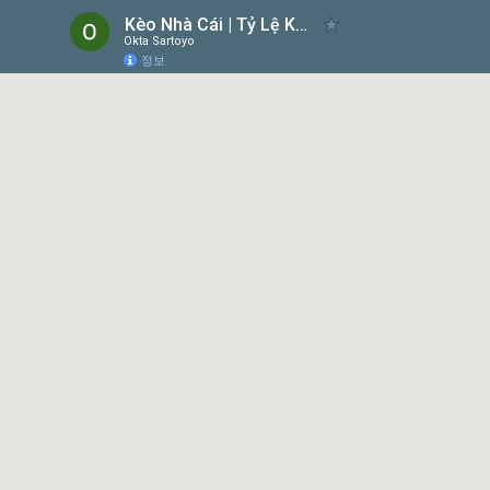
Kèo Nhà Cái | Tỷ Lệ Keonhacai5 Bóng Đá Trực Tuyến Hôm Nay
Okta Sartoyo
정보