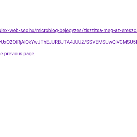
lex-web-seo.hu/microblog-bejegyzes/tisztitsa-meg-az-ereszcs
iU4NyUxQ2QlRjAlQkYwJThEJURBJTA4JUU2/SSVEMSUwQiVCM
he previous page
.