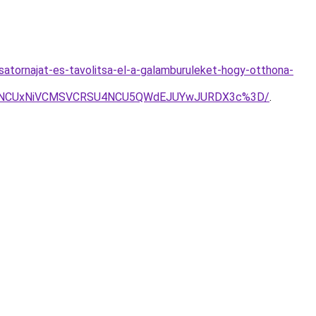
atornajat-es-tavolitsa-el-a-galamburuleket-hogy-otthona-
SU5NCUxNiVCMSVCRSU4NCU5QWdEJUYwJURDX3c%3D/
.