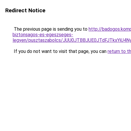
Redirect Notice
The previous page is sending you to
http://badogos.komp
biztonsagos-es-egeszseges-
legyen/pusztaszabolcs/JUU0JTBBJUE0JTdFJTkxY
If you do not want to visit that page, you can
return to t