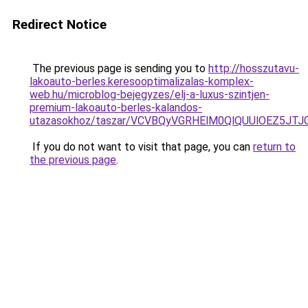
Redirect Notice
The previous page is sending you to
http://hosszutavu-
lakoauto-berles.keresooptimalizalas-komplex-
web.hu/microblog-bejegyzes/elj-a-luxus-szintjen-
premium-lakoauto-berles-kalandos-
utazasokhoz/taszar/VCVBQyVGRHElM0QlQUUlOEZ5
If you do not want to visit that page, you can
return to
the previous page
.