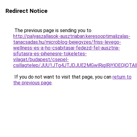
Redirect Notice
The previous page is sending you to
http://palyaszallasok-ausztriaban.keresooptimalizalas-
tanacsadas.hu/microblog-bejegyzes/friss-levego-
wellness-es-a-ho-csabitasai-fedezd-fel-ausztria-
sifutasra-es-pihenesre-tokeletes-
vilagat/budapest/csepel-
csillagtelep/JUU1JTg4JTJDJUE2MGwlRjglRjYlOEQl
If you do not want to visit that page, you can
return to
the previous page
.