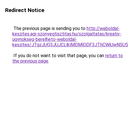
Redirect Notice
The previous page is sending you to
http://weboldal-
keszites.agi-szonyegtisztitas.hu/szolgaltatas/kreativ-
ugynokseg-berelheto-weboldal-
keszites/JTgzJUQ3JUJCLlklMDMlODF3JThCWiUwNSU
If you do not want to visit that page, you can
return to
the previous page
.