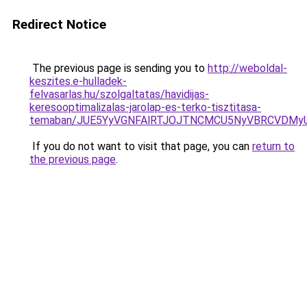
Redirect Notice
The previous page is sending you to
http://weboldal-
keszites.e-hulladek-
felvasarlas.hu/szolgaltatas/havidijas-
keresooptimalizalas-jarolap-es-terko-tisztitasa-
temaban/JUE5YyVGNFAlRTJOJTNCMCU5NyVBRCVDMy
If you do not want to visit that page, you can
return to
the previous page
.