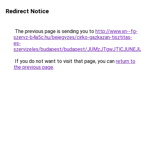
Redirect Notice
The previous page is sending you to
http://www.xn--fg-
szervz-b4a5c.hu/bejegyzes/cirko-gazkazan-tisztitas-
es-
szervizeles/budapest/budapest/JUMzJTgwJTlCJ
If you do not want to visit that page, you can
return to
the previous page
.